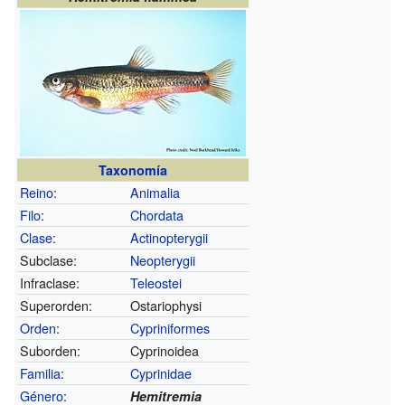
Taxonomía
Reino
:
Animalia
Filo
:
Chordata
Clase
:
Actinopterygii
Subclase:
Neopterygii
Infraclase:
Teleostei
Superorden:
Ostariophysi
Orden
:
Cypriniformes
Suborden:
Cyprinoidea
Familia
:
Cyprinidae
Género
:
Hemitremia