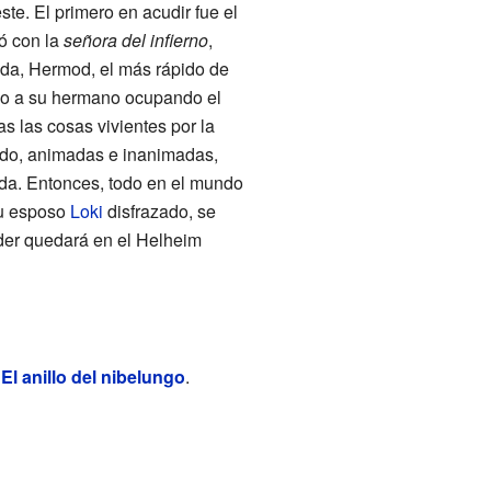
te. El primero en acudir fue el
ó con la
señora del infierno
,
ada, Hermod, el más rápido de
vio a su hermano ocupando el
s las cosas vivientes por la
undo, animadas e inanimadas,
vida. Entonces, todo en el mundo
su esposo
Loki
disfrazado, se
der quedará en el Helheim
r
El anillo del nibelungo
.