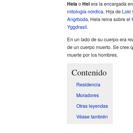
Hela
o
Hel
era la encargada en
mitología nórdica
. Hija de
Loki
y
Angrboda
, Hela reina sobre el
Yggdrasil
.
En un lado de su cuerpo era rea
de un cuerpo muerto. Se cree q
muerte por los hombres.
Contenido
Residencia
Moradores
Otras leyendas
Véase también