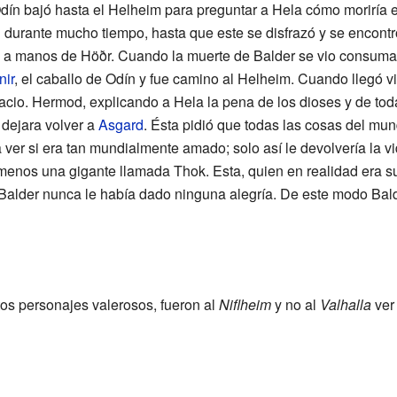
ín bajó hasta el Helheim para preguntar a Hela cómo moriría es
n durante mucho tiempo, hasta que este se disfrazó y se encontr
ía a manos de Höðr. Cuando la muerte de Balder se vio consum
nir
, el caballo de Odín y fue camino al Helheim. Cuando llegó 
acio. Hermod, explicando a Hela la pena de los dioses y de toda
 dejara volver a
Asgard
. Ésta pidió que todas las cosas del m
a ver si era tan mundialmente amado; solo así le devolvería la 
s menos una gigante llamada Thok. Esta, quien en realidad era 
 Balder nunca le había dado ninguna alegría. De este modo Bal
os personajes valerosos, fueron al
Niflheim
y no al
Valhalla
ve