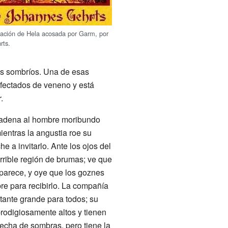
ación de Hela acosada por Garm, por
rts.
íos sombríos. Una de esas
infectados de veneno y está
r
.
cadena al hombre moribundo
ientras la angustia roe su
 a invitarlo. Ante los ojos del
rible región de brumas; ve que
saparece, y oye que los goznes
bre para recibirlo. La compañía
tante grande para todos; su
prodigiosamente altos y tienen
echa de sombras, pero tiene la