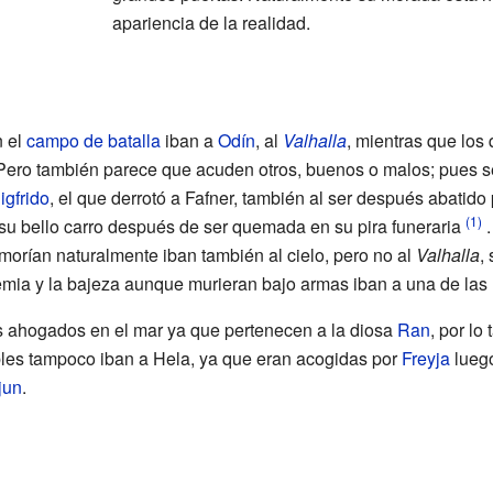
apariencia de la realidad.
n el
campo de batalla
iban a
Odín
, al
Valhalla
, mientras que los
 Pero también parece que acuden otros, buenos o malos; pues 
igfrido
, el que derrotó a Fafner, también al ser después abatido 
(1)
 su bello carro después de ser quemada en su pira funeraria
.
morían naturalmente iban también al cielo, pero no al
Valhalla
,
emia y la bajeza aunque murieran bajo armas iban a una de las 
os ahogados en el mar ya que pertenecen a la diosa
Ran
, por lo
obles tampoco iban a Hela, ya que eran acogidas por
Freyja
luego
jun
.