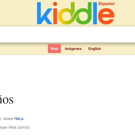
Web
Imágenes
English
ños
ar, véase
HeLa
.
éase Hela (cómic).