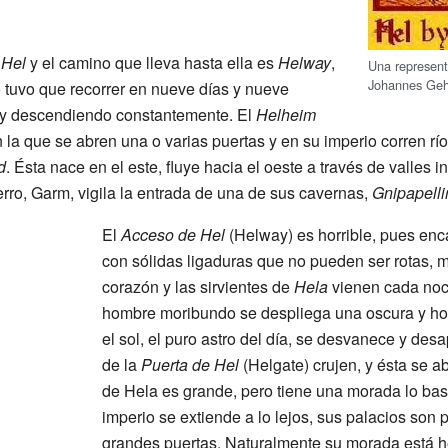
o
Hel
y el camino que lleva hasta ella es
Helway
,
Una represent
Johannes Geh
 tuvo que recorrer en nueve días y nueve
e y descendiendo constantemente. El
Helheim
 la que se abren una o varias puertas y en su imperio corren r
d
. Ésta nace en el este, fluye hacia el oeste a través de valles 
rro, Garm, vigila la entrada de una de sus cavernas,
Gnipapelli
El
Acceso de Hel
(Helway) es horrible, pues en
con sólidas ligaduras que no pueden ser rotas, m
corazón y las sirvientes de
Hela
vienen cada noche
hombre moribundo se despliega una oscura y hor
el sol, el puro astro del día, se desvanece y de
de la
Puerta de Hel
(Helgate) crujen, y ésta se a
de Hela es grande, pero tiene una morada lo bas
imperio se extiende a lo lejos, sus palacios son 
grandes puertas. Naturalmente su morada está h