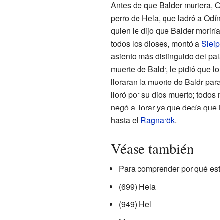
Antes de que Balder muriera, Od
perro de Hela, que ladró a Odí
quien le dijo que Balder morir
todos los dioses, montó a
Sleip
asiento más distinguido del pal
muerte de Baldr, le pidió que lo
lloraran la muerte de Baldr par
lloró por su dios muerto; todo
negó a llorar ya que decía que
hasta el
Ragnarök
.
Véase también
Para comprender por qué est
(699) Hela
(949) Hel