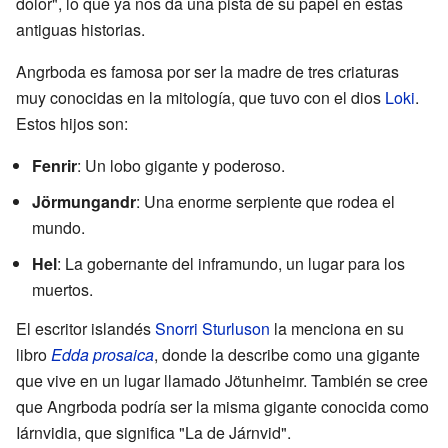
dolor", lo que ya nos da una pista de su papel en estas
antiguas historias.
Angrboda es famosa por ser la madre de tres criaturas
muy conocidas en la mitología, que tuvo con el dios
Loki
.
Estos hijos son:
Fenrir
: Un lobo gigante y poderoso.
Jörmungandr
: Una enorme serpiente que rodea el
mundo.
Hel
: La gobernante del inframundo, un lugar para los
muertos.
El escritor islandés
Snorri Sturluson
la menciona en su
libro
Edda prosaica
, donde la describe como una gigante
que vive en un lugar llamado Jötunheimr. También se cree
que Angrboda podría ser la misma gigante conocida como
Iárnvidia, que significa "La de Járnvid".