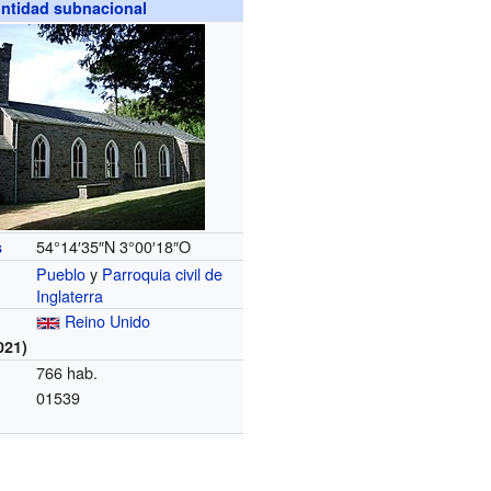
ntidad subnacional
54°14′35″N
3°00′18″O
s
Pueblo
y
Parroquia civil de
Inglaterra
Reino Unido
021)
766 hab.
01539