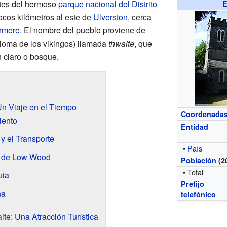
ites del hermoso
parque nacional del Distrito
E
ocos kilómetros al este de
Ulverston
, cerca
rmere
. El nombre del pueblo proviene de
ioma de los vikingos) llamada
thwaite
, que
n claro o bosque.
Un Viaje en el Tiempo
Coordenada
iento
Entidad
 y el Transporte
•
País
a de Low Wood
Población
(2
• Total
uia
Prefijo
na
telefónico
ite: Una Atracción Turística