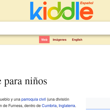
Web
Imágenes
English
e para niños
ueblo y una
parroquia civil
(una división
ión de Furness, dentro de
Cumbria
,
Inglaterra
.