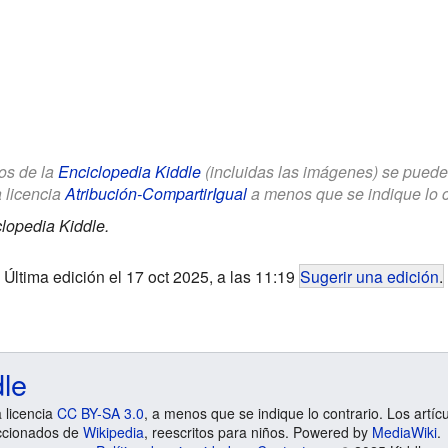
los de la
Enciclopedia Kiddle
(incluidas las imágenes) se puede u
a licencia
Atribución-CompartirIgual
a menos que se indique lo con
lopedia Kiddle.
Última edición el 17 oct 2025, a las 11:19
Sugerir una edición
.
dle
a licencia
CC BY-SA 3.0
, a menos que se indique lo contrario. Los artíc
ccionados de
Wikipedia
, reescritos para niños. Powered by
MediaWiki
.