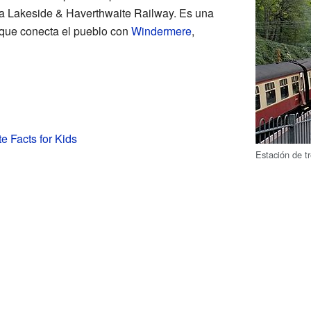
a Lakeside & Haverthwaite Railway. Es una
r que conecta el pueblo con
Windermere
,
e Facts for Kids
Estación de t