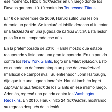
ese momento. Hizo 5
tackleadas
en un juego donde los
Ravens ganaron 13-10 contra los
Tennessee Titans
.
El 16 de noviembre de 2009, Haruki sufrió una lesión
durante un partido. Se fracturó el tobillo derecho al intentar
una
tackleada
en una jugada de
patada inicial
. Esta lesión
puso fin a su temporada ese año.
En la pretemporada de 2010, Haruki mostró que estaba
recuperado y listo para una gran temporada. En un partido
contra los
New York Giants
, logró una
interceptación
. Esto
es cuando un defensor atrapa un pase del
quarterback
(mariscal de campo) rival. Su entrenador, John Harbaugh,
dijo que fue una jugada increíble. Haruki también logró
capturar
al
quarterback
de los Giants en ese mismo juego.
Además, regresó una patada contra los
Washington
Redskins
. En 2010, Haruki hizo 24
tackleadas
, mostrando
su regreso después de la lesión.