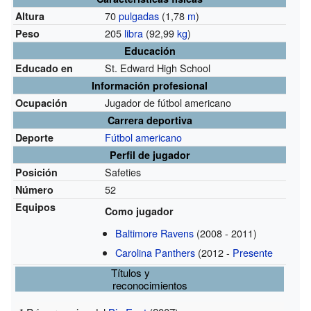
70
pulgadas
(1,78
m
)
Altura
205
libra
(92,99
kg
)
Peso
Educación
St. Edward High School
Educado en
Información profesional
Jugador de fútbol americano
Ocupación
Carrera deportiva
Fútbol americano
Deporte
Perfil de jugador
Safeties
Posición
52
Número
Equipos
Como jugador
Baltimore Ravens
(2008 - 2011)
Carolina Panthers
(2012 -
Presente
Títulos y
reconocimientos