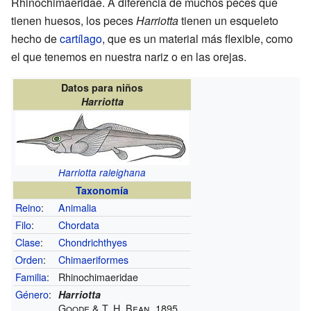
Rhinochimaeridae. A diferencia de muchos peces que
tienen huesos, los peces
Harriotta
tienen un esqueleto
hecho de
cartílago
, que es un material más flexible, como
el que tenemos en nuestra nariz o en las orejas.
Datos para niños
Harriotta
Harriotta raleighana
Taxonomía
Reino
:
Animalia
Filo
:
Chordata
Clase
:
Chondrichthyes
Orden
:
Chimaeriformes
Familia
:
Rhinochimaeridae
Género
:
Harriotta
Goode & T. H. Bean, 1895