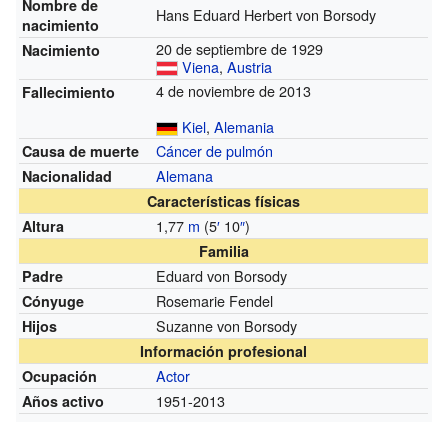
Nombre de
Hans Eduard Herbert von Borsody
nacimiento
20 de septiembre de 1929
Nacimiento
Viena
,
Austria
4 de noviembre de 2013
Fallecimiento
Kiel
,
Alemania
Cáncer de pulmón
Causa de muerte
Alemana
Nacionalidad
Características físicas
1,77
m
(5
′
10
″
)
Altura
Familia
Eduard von Borsody
Padre
Rosemarie Fendel
Cónyuge
Suzanne von Borsody
Hijos
Información profesional
Actor
Ocupación
1951-2013
Años activo