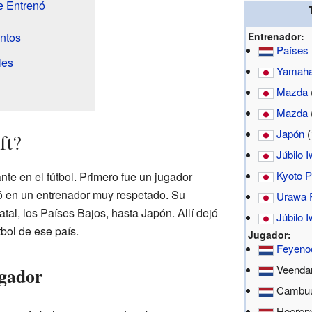
e Entrenó
ntos
Entrenador:
Países
les
Yamah
Mazda
Mazda
Japón
(
ft?
Júbilo 
Kyoto P
nte en el fútbol. Primero fue un jugador
ió en un entrenador muy respetado. Su
Urawa 
atal, los Países Bajos, hasta Japón. Allí dejó
Júbilo 
tbol de ese país.
Jugador:
Feyeno
Veenda
gador
Cambuur
Heerenv