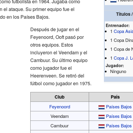
como futbolista en 1964. Jugaba como
n el ataque. Su primer equipo fue el
Títulos
do en los Países Bajos.
Entrenador:
Después de jugar en el
1
Copa Asiá
Feyenoord, Ooft pasó por
1 Copa Dina
otros equipos. Estos
1 Copa de N
incluyeron el Veendam y el
1
Copa J. 
Cambuur. Su último equipo
Jugador:
como jugador fue el
Ninguno
Heerenveen. Se retiró del
fútbol como jugador en 1975.
Club
País
Feyenoord
Países Bajos
Veendam
Países Bajos
Cambuur
Países Bajos