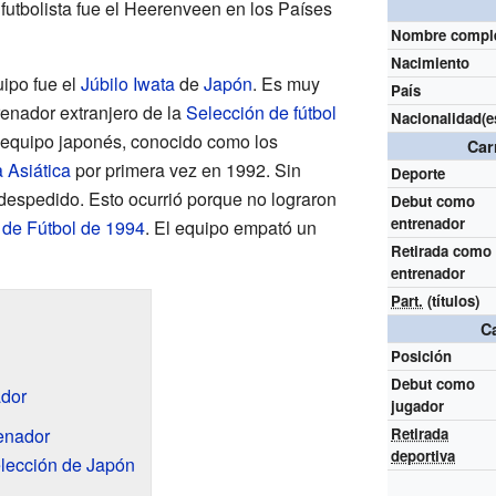
 futbolista fue el Heerenveen en los Países
Nombre compl
Nacimiento
ipo fue el
Júbilo Iwata
de
Japón
. Es muy
País
renador extranjero de la
Selección de fútbol
Nacionalidad(e
el equipo japonés, conocido como los
Car
 Asiática
por primera vez en 1992. Sin
Deporte
espedido. Esto ocurrió porque no lograron
Debut como
entrenador
de Fútbol de 1994
. El equipo empató un
Retirada como
entrenador
Part.
(títulos)
C
Posición
Debut como
dor
jugador
enador
Retirada
deportiva
elección de Japón