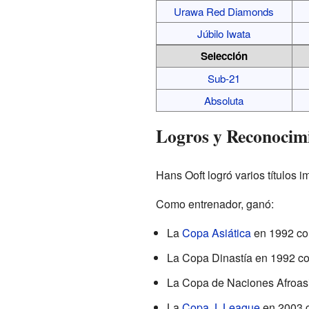
Urawa Red Diamonds
Júbilo Iwata
Selección
Sub-21
Absoluta
Logros y Reconocim
Hans Ooft logró varios títulos 
Como entrenador, ganó:
La
Copa Asiática
en 1992 con
La Copa Dinastía en 1992 co
La Copa de Naciones Afroasi
La
Copa J. League
en 2003 