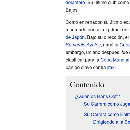
delantero
. Su último club como
Bajos.
Como entrenador, su último equ
recordado por ser el primer ent
de Japón
. Bajo su dirección, 
Samuráis Azules
, ganó la
Copa
embargo, un año después, fue d
clasificar para la
Copa Mundial 
partido clave contra
Irak
.
Contenido
¿Quién es Hans Ooft?
Su Carrera como Juga
Su Carrera como Entr
Dirigiendo a la S