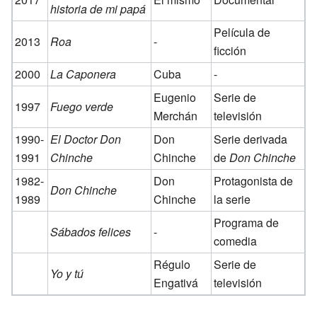
historia de mi papá
Película de
2013
Roa
-
ficción
2000
La Caponera
Cuba
-
Eugenio
Serie de
1997
Fuego verde
Merchán
televisión
1990-
El Doctor Don
Don
Serie derivada
1991
Chinche
Chinche
de
Don Chinche
1982-
Don
Protagonista de
Don Chinche
1989
Chinche
la serie
Programa de
Sábados felices
-
comedia
Régulo
Serie de
Yo y tú
Engativá
televisión