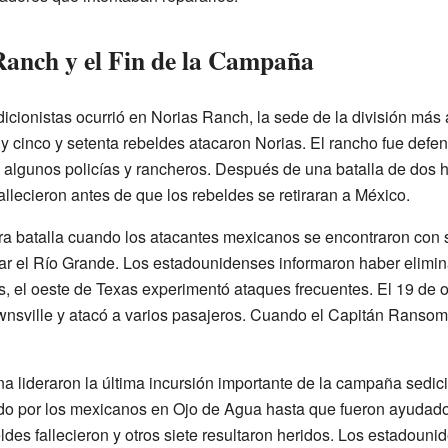
Ranch y el Fin de la Campaña
icionistas ocurrió en Norias Ranch, la sede de la división más
 y cinco y setenta rebeldes atacaron Norias. El rancho fue def
algunos policías y rancheros. Después de una batalla de dos 
allecieron antes de que los rebeldes se retiraran a México.
tra batalla cuando los atacantes mexicanos se encontraron co
ar el Río Grande. Los estadounidenses informaron haber elimin
, el oeste de Texas experimentó ataques frecuentes. El 19 de o
ownsville y atacó a varios pasajeros. Cuando el Capitán Ransom 
na lideraron la última incursión importante de la campaña sedic
ado por los mexicanos en Ojo de Agua hasta que fueron ayudado
des fallecieron y otros siete resultaron heridos. Los estadounid