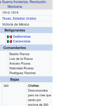
La
Guerra fronteriza
,
Revolución
Mexicana
1910-1919
Texas
,
Estados Unidos
Victoria de México
Beligerantes
Seditionistas
Carrancistas
Comandantes
Basilio Ramos
Luis de la Rosca
Aniceto Pizana
Natividad Álvarez
Rodriguez Ramirez
Bajas
300
Civiles:
Desconocidos
pero se cree que
están por
encima de 350