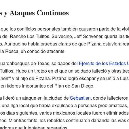
es y Ataques Continuos
 que los conflictos personales también causaron parte de la vio
 del Rancho Los Tulitos. Su vecino, Jeff Scrivener, quería las t
s. Aunque no había pruebas claras de que Pizana estuviera re
 la Rosca, un conocido atacante.
 Guardabosques de Texas, soldados del
Ejército de los Estados 
ulitos. Hubo un tiroteo en el que un soldado falleció y otras tr
eriff y el hijo de Pizana. Pizana logró escapar y se unió a Lu
 en líderes importantes del Plan de San Diego.
a lideró un ataque en la ciudad de
Sebastian
, donde fallecieron
e una liga local que había expulsado a personas problemáticas, 
los días siguientes, varios mexicanos locales fueron eliminad
s. Mientras tanto, los rebeldes continuaron dañando las vías d
jadores que intentaban repararlos.