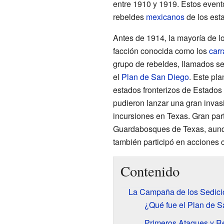
entre 1910 y 1919. Estos event
rebeldes
mexicanos
de los est
Antes de 1914, la mayoría de l
facción conocida como los
carr
grupo de rebeldes, llamados s
el
Plan de San Diego
. Este pla
estados fronterizos de Estado
pudieron lanzar una gran invas
incursiones en Texas. Gran part
Guardabosques de Texas, aun
también participó en acciones 
Contenido
La Campaña de los Sedici
¿Qué fue el Plan de 
Primeros Ataques y R