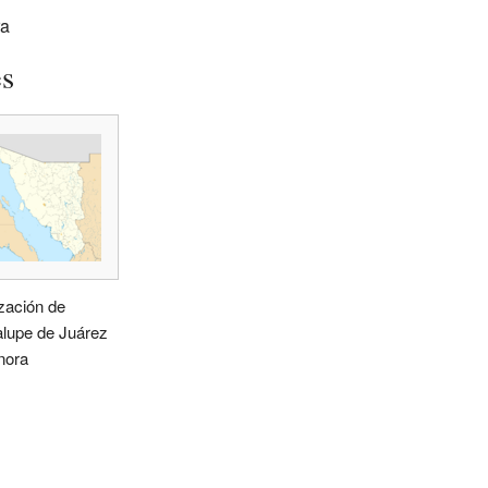
ra
es
zación de
lupe de Juárez
nora