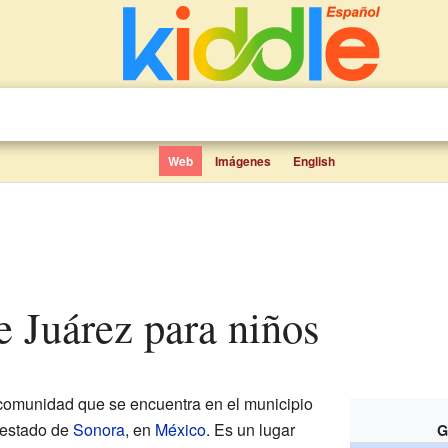
Web
Imágenes
English
e Juárez para niños
omunidad que se encuentra en el municipio
l estado de
Sonora
, en
México
. Es un lugar
G