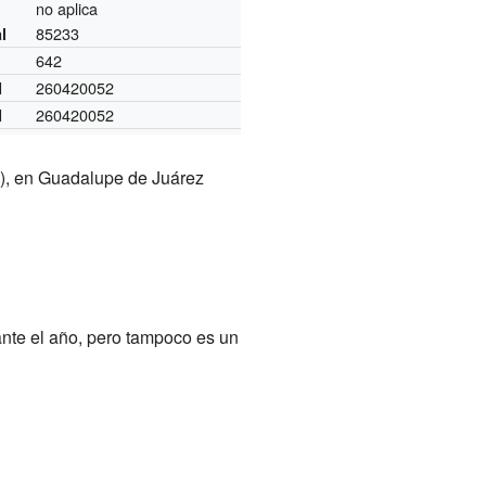
no aplica
85233
l
642
260420052
I
260420052
I
GI), en Guadalupe de Juárez
ante el año, pero tampoco es un