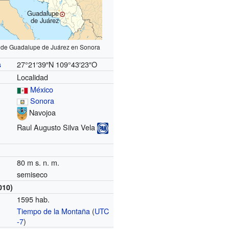
Guadalupe
de Juárez
n de Guadalupe de Juárez en Sonora
27°21′39″N
109°43′23″O
s
Localidad
México
Sonora
Navojoa
Raul Augusto Silva Vela
80 m s. n. m.
semiseco
010)
1595 hab.
Tiempo de la Montaña
(
UTC
o
-7
)