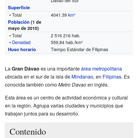
Dávao del Sur
Superficie
• Total
4041.39
km²
Población
(1 de
mayo de 2010)
• Total
2 516 216 hab.
•
Densidad
559,84 hab./km²
Tiempo Estándar de Filipinas
Huso horario
La
Gran Dávao
es una importante
área metropolitana
ubicada en el sur de la isla de
Mindanao
, en
Filipinas
. Es
conocida también como
Metro Davao
en inglés.
Esta área es un centro de actividad económica y cultural
en la región. Agrupa varias ciudades y municipios que
trabajan juntos para su desarrollo.
Contenido