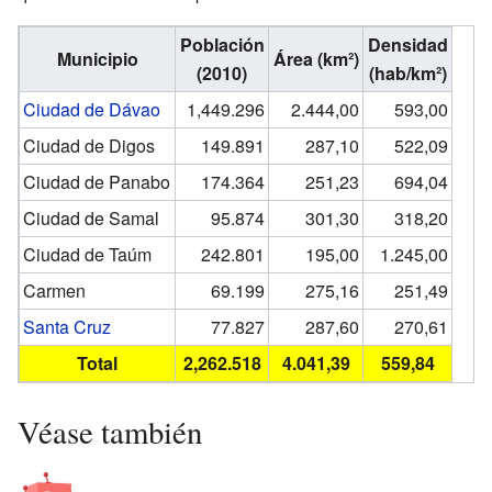
Población
Densidad
Municipio
Área (km²)
(2010)
(hab/km²)
Ciudad de Dávao
1,449.296
2.444,00
593,00
Ciudad de Digos
149.891
287,10
522,09
Ciudad de Panabo
174.364
251,23
694,04
Ciudad de Samal
95.874
301,30
318,20
Ciudad de Taúm
242.801
195,00
1.245,00
Carmen
69.199
275,16
251,49
Santa Cruz
77.827
287,60
270,61
Total
2,262.518
4.041,39
559,84
Véase también