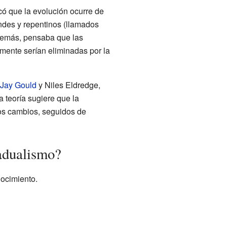
icó que la evolución ocurre de
ndes y repentinos (llamados
Además, pensaba que las
emente serían eliminadas por la
Jay Gould
y Niles Eldredge,
a teoría sugiere que la
os cambios, seguidos de
adualismo?
nocimiento.