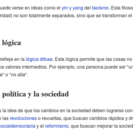
puede verse en ideas como el
yin y yang
del
taoísmo
. Esta filos
ridad) no son totalmente separados, sino que se transforman el 
 lógica
refleja en la
lógica difusa
. Esta lógica permite que las cosas n
s valores intermedios. Por ejemplo, una persona puede ser "un 
a" o "no alta".
política y la sociedad
es la idea de que los cambios en la sociedad deben lograrse c
e las
revoluciones
o revueltas, que buscan cambios rápidos y dr
socialdemocracia
y el
reformismo
, que buscan mejorar la socie