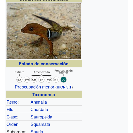
Estado de conservación
Preocupación menor
(
UICN 3.1
)
Taxonomía
Reino
:
Animalia
Filo
:
Chordata
Clase
:
Sauropsida
Orden
:
Squamata
Suborden:
Sauria