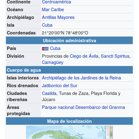
Centroamérica
Continente
Mar Caribe
Océano
Antillas Mayores
Archipiélago
Cuba
Isla
21°20′00″N
78°48′00″O
Coordenadas
Ubicación administrativa
Cuba
País
Provincias de
Ciego de Ávila
,
Sancti Spiritus
,
División
Camagüey
Cuerpo de agua
Archipiélago de los Jardines de la Reina
Islas interiores
Jatibonico del Sur
Ríos drenados
Casilda
, Tunas de Zaza, Playa Florida y
Ciudades
Júcaro
ribereñas
Parque nacional Desembarco del Granma
Áreas
protegidas
Mapa de localización