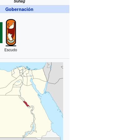
Suhag
Gobernación
Escudo