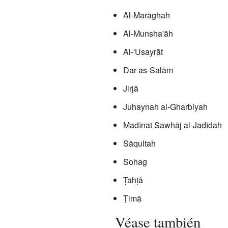
Al-Marāghah
Al-Munsha'āh
Al-'Usayrāt
Dar as-Salām
Jirjā
Juhaynah al-Gharbiyah
Madīnat Sawhāj al-Jadīdah
Sāqultah
Sohag
Ṭahṭā
Ṭimā
Véase también