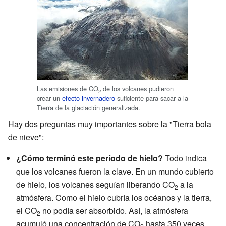
Las emisiones de CO
de los volcanes pudieron
2
crear un
efecto invernadero
suficiente para sacar a la
Tierra de la glaciación generalizada.
Hay dos preguntas muy importantes sobre la "Tierra bola
de nieve":
¿Cómo terminó este período de hielo?
Todo indica
que los volcanes fueron la clave. En un mundo cubierto
de hielo, los volcanes seguían liberando CO
a la
2
atmósfera. Como el hielo cubría los océanos y la tierra,
el CO
no podía ser absorbido. Así, la atmósfera
2
acumuló una concentración de CO
hasta 350 veces