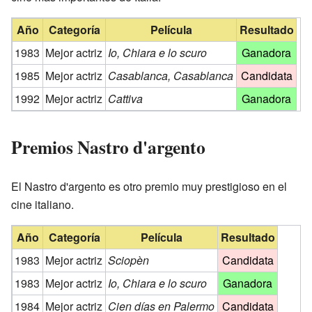
Año
Categoría
Película
Resultado
1983
Mejor actriz
Io, Chiara e lo scuro
Ganadora
1985
Mejor actriz
Casablanca, Casablanca
Candidata
1992
Mejor actriz
Cattiva
Ganadora
Premios Nastro d'argento
El Nastro d'argento es otro premio muy prestigioso en el
cine italiano.
Año
Categoría
Película
Resultado
1983
Mejor actriz
Sciopèn
Candidata
1983
Mejor actriz
Io, Chiara e lo scuro
Ganadora
1984
Mejor actriz
Cien días en Palermo
Candidata