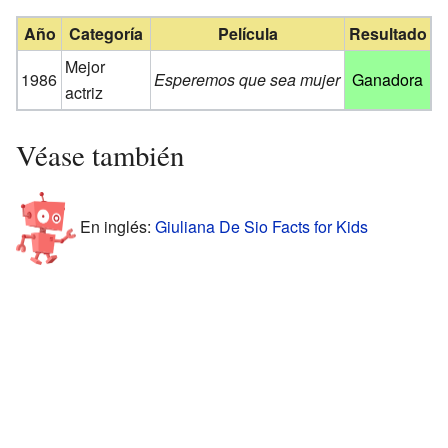
Año
Categoría
Película
Resultado
Mejor
1986
Esperemos que sea mujer
Ganadora
actriz
Véase también
En inglés:
Giuliana De Sio Facts for Kids