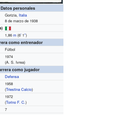
Datos personales
Gorizia,
Italia
8 de marzo de 1938
s)
1,86
m
(6
′
1
″
)
rera como entrenador
Fútbol
1974
(A. S. Ivrea)
arrera como jugador
Defensa
1958
(
Triestina Calcio
)
1972
(
Torino F. C.
)
7