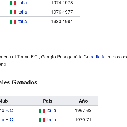
Italia
1974-1975
Italia
1976-1977
Italia
1983-1984
 con el Torino F.C., Giorgio Puia ganó la
Copa Italia
en dos oca
ano.
ales Ganados
Club
País
Año
no F. C.
Italia
1967-68
no F. C.
Italia
1970-71