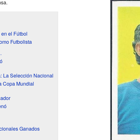
nsa.
 en el Fútbol
omo Futbolista
.
ó
a: La Selección Nacional
la Copa Mundial
nador
enó
ionales Ganados