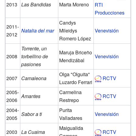
2013
Las Bandidas
Marta Moreno
RTI
Producciones
Candys
2011-
Natalia del mar
Mileidys
Venevisión
2012
Romero López
Torrente, un
Maruja Briceño
2008
torbellino de
Venevisión
Mendizábal
pasiones
Olga "Olguita"
2007
Camaleona
RCTV
Luzardo Ferrari
2005-
Carmelina
Amantes
RCTV
2006
Restrepo
2004-
Purita
Sabor a ti
Venevisión
2005
Valladares
Maigualida
2003
La Cuaima
RCTV
Campos