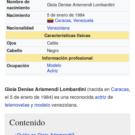
Nombre de
Gioia Denise Arismendi Lombardini
nacimiento
5 de enero de 1984
Nacimiento
Caracas
,
Venezuela
Venezolana
Nacionalidad
Características físicas
Cafés
Ojos
Negro
Cabello
Información profesional
Modelo
Ocupación
Actriz
Gioia Denise Arismendi Lombardini
(nacida en
Caracas
,
el 5 de enero de 1984) es una reconocida
actriz
de
telenovelas
y
modelo
venezolana.
Contenido
¿Quién es Gioia Arismendi?