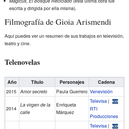
Magicus, El Bosque Reciclado
(esta última obra fue
escrita y dirigida por ella misma).
Filmografía de Gioia Arismendi
Aquí puedes ver un resumen de sus trabajos en televisión,
teatro y cine.
Telenovelas
Año
Título
Personajes
Cadena
2015
Amor secreto
Paula Guerrero
Venevisión
Televisa
|
La virgen de la
Enriqueta
2014
RTI
calle
Márquez
Producciones
Televisa
|