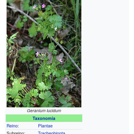
Geranium lucidum
Taxonomía
Reino
:
Plantae
Subreino:
Tracheobionta