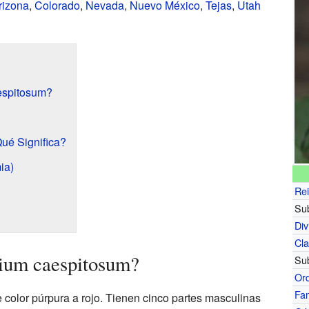
rizona
,
Colorado
,
Nevada
,
Nuevo México
,
Tejas
,
Utah
espitosum?
ué Significa?
ia)
Re
Sub
Div
Cl
ium caespitosum?
Su
Or
Fam
e color púrpura a rojo. Tienen cinco partes masculinas