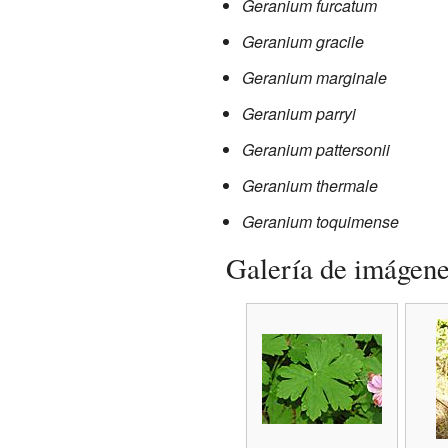
Geranium furcatum
Geranium gracile
Geranium marginale
Geranium parryi
Geranium pattersonii
Geranium thermale
Geranium toquimense
Galería de imágen