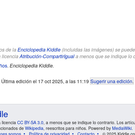
los de la
Enciclopedia Kiddle
(incluidas las imágenes) se puede u
a licencia
Atribución-CompartirIgual
a menos que se indique lo con
ños
.
Enciclopedia Kiddle.
Última edición el 17 oct 2025, a las 11:19
Sugerir una edición
.
dle
a licencia
CC BY-SA 3.0
, a menos que se indique lo contrario. Los artíc
ccionados de
Wikipedia
, reescritos para niños. Powered by
MediaWiki
.
énes somos
Política de privacidad
Contacto
© 2025 Kiddle.co