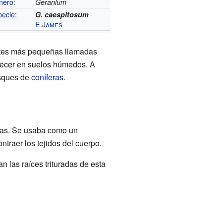
nero
:
Geranium
pecie
:
G. caespitosum
E.James
artes más pequeñas llamadas
recer en suelos húmedos. A
osques de
coníferas
.
eras. Se usaba como un
ntraer los tejidos del cuerpo.
 las raíces trituradas de esta