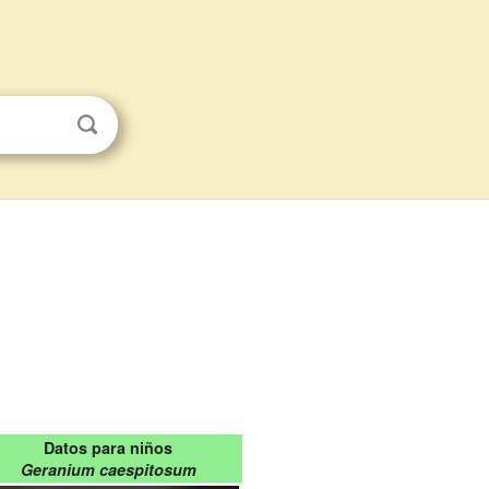
Datos para niños
Geranium caespitosum