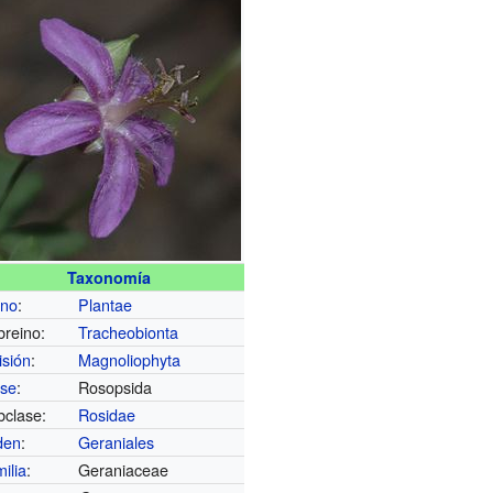
Taxonomía
ino
:
Plantae
reino:
Tracheobionta
isión
:
Magnoliophyta
ase
:
Rosopsida
bclase:
Rosidae
den
:
Geraniales
ilia
:
Geraniaceae