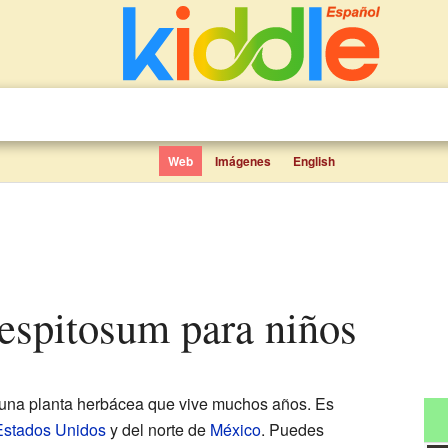
Web
Imágenes
English
aespitosum para niños
una planta herbácea que vive muchos años. Es
Estados Unidos
y del norte de
México
. Puedes