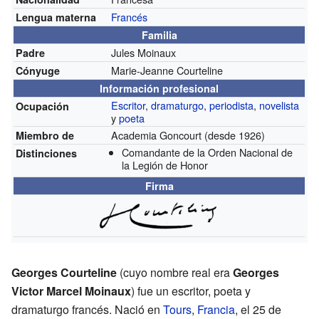
Francés
Lengua materna
Familia
Jules Moinaux
Padre
Marie-Jeanne Courteline
Cónyuge
Información profesional
Escritor
,
dramaturgo
,
periodista
,
novelista
Ocupación
y
poeta
Academia Goncourt
(desde 1926)
Miembro de
Comandante de la Orden Nacional de
Distinciones
la Legión de Honor
Firma
Georges Courteline
(cuyo nombre real era
Georges
Victor Marcel Moinaux
) fue un escritor, poeta y
dramaturgo francés. Nació en
Tours
,
Francia
, el 25 de