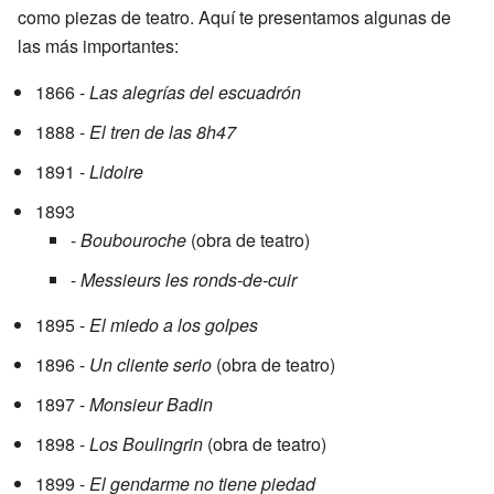
como piezas de teatro. Aquí te presentamos algunas de
las más importantes:
1866 -
Las alegrías del escuadrón
1888 -
El tren de las 8h47
1891 -
Lidoire
1893
-
Boubouroche
(obra de teatro)
-
Messieurs les ronds-de-cuir
1895 -
El miedo a los golpes
1896 -
Un cliente serio
(obra de teatro)
1897 -
Monsieur Badin
1898 -
Los Boulingrin
(obra de teatro)
1899 -
El gendarme no tiene piedad