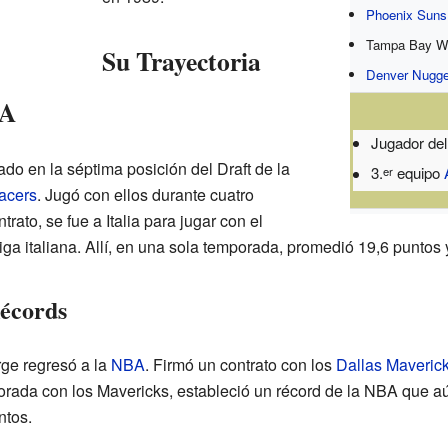
Phoenix Suns
Tampa Bay Wi
Su Trayectoria
Denver Nugge
BA
Jugador del
o en la séptima posición del Draft de la
3.
equipo
er
acers
. Jugó con ellos durante cuatro
ato, se fue a Italia para jugar con el
iga italiana. Allí, en una sola temporada, promedió 19,6 puntos y
écords
ge regresó a la
NBA
. Firmó un contrato con los
Dallas Maveric
rada con los Mavericks, estableció un récord de la NBA que a
ntos.