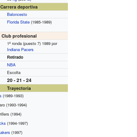
Carrera deportiva
Baloncesto
Florida State
(1985-1989)
Club profesional
1ª ronda (puesto 7) 1989 por
Indiana Pacers
Retirado
NBA
Escolta
20 - 21 - 24
Trayectoria
s
(1989-1993)
aro (1993-1994)
illers (1994)
icks
(1994-1997)
Lakers
(1997)