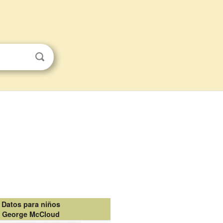
Datos para niños
George McCloud