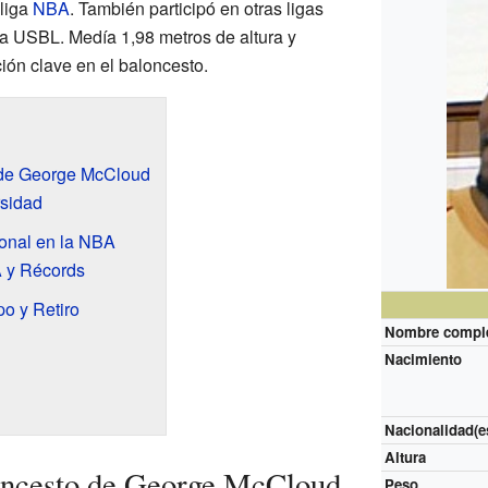
liga
NBA
. También participó en otras ligas
 la USBL. Medía 1,98 metros de altura y
ión clave en el baloncesto.
 de George McCloud
rsidad
ional en la NBA
 y Récords
o y Retiro
Nombre compl
Nacimiento
Nacionalidad(e
Altura
oncesto de George McCloud
Peso