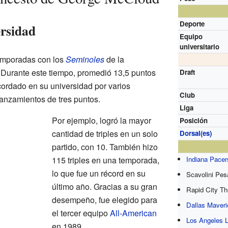
Deporte
ersidad
Equipo
universitario
emporadas con los
Seminoles
de la
 Durante este tiempo, promedió 13,5 puntos
Draft
ecordado en su universidad por varios
Club
lanzamientos de tres puntos.
Liga
Por ejemplo, logró la mayor
Posición
cantidad de triples en un solo
Dorsal(es)
partido, con 10. También hizo
115 triples en una temporada,
Indiana Pacer
lo que fue un récord en su
Scavolini Pes
último año. Gracias a su gran
Rapid City Thr
desempeño, fue elegido para
Dallas Maver
el tercer equipo
All-American
Los Angeles 
en 1989.