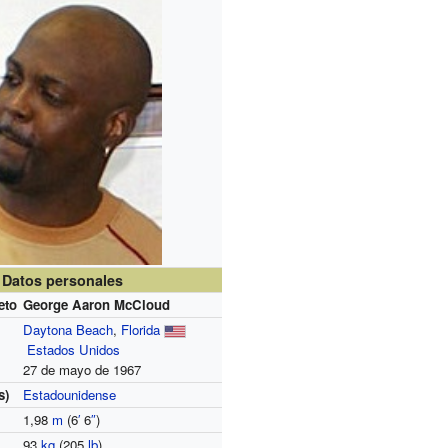
Datos personales
eto
George Aaron McCloud
Daytona Beach
,
Florida
Estados Unidos
27 de mayo de 1967
s)
Estadounidense
1,98
m
(6
′
6
″
)
93
kg
(205
lb
)