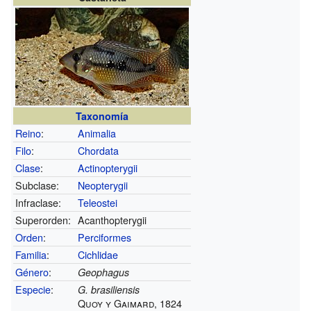
Taxonomía
Reino
:
Animalia
Filo
:
Chordata
Clase
:
Actinopterygii
Subclase:
Neopterygii
Infraclase:
Teleostei
Superorden:
Acanthopterygii
Orden
:
Perciformes
Familia
:
Cichlidae
Género
:
Geophagus
Especie
:
G. brasiliensis
Quoy y Gaimard, 1824