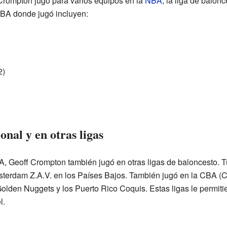
 Crompton jugó para varios equipos en la
NBA
, la liga de balo
NBA donde jugó incluyen:
)
2)
onal y en otras ligas
, Geoff Crompton también jugó en otras ligas de baloncesto. 
sterdam Z.A.V. en los Países Bajos. También jugó en la CBA (C
olden Nuggets y los Puerto Rico Coquis. Estas ligas le permiti
l.