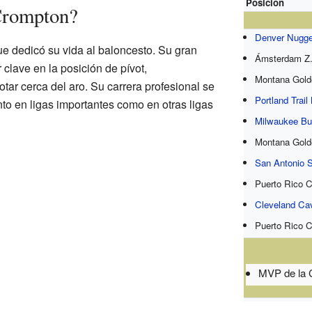
Posición
Crompton?
Denver Nugge
ue dedicó su vida al baloncesto. Su gran
Ámsterdam Z.
r clave en la posición de pívot,
Montana Gold
ar cerca del aro. Su carrera profesional se
Portland Trail
nto en ligas importantes como en otras ligas
Milwaukee B
Montana Gold
San Antonio 
Puerto Rico C
Cleveland Cav
Puerto Rico C
MVP de la 