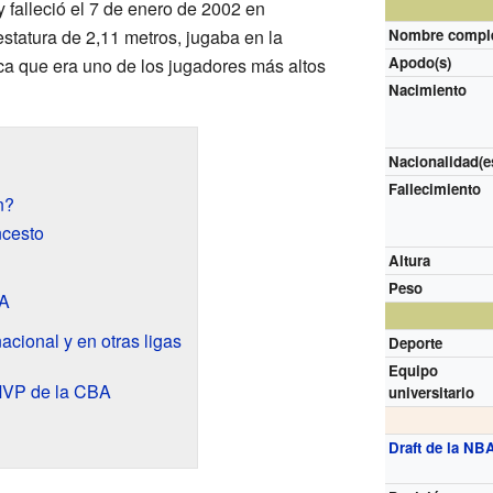
 y falleció el 7 de enero de 2002 en
statura de 2,11 metros, jugaba en la
Nombre compl
Apodo(s)
fica que era uno de los jugadores más altos
Nacimiento
Nacionalidad(e
Fallecimiento
n?
ncesto
Altura
Peso
BA
acional y en otras ligas
Deporte
Equipo
 MVP de la CBA
universitario
Draft de la NB