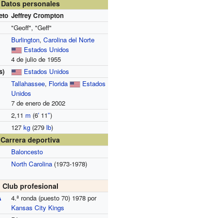
Datos personales
eto
Jeffrey Crompton
"Geoff", "Geff"
Burlington
,
Carolina del Norte
Estados Unidos
4 de julio de 1955
s)
Estados Unidos
Tallahassee
,
Florida
Estados
Unidos
7 de enero de 2002
2,11
m
(6
′
11
″
)
127
kg
(279
lb
)
Carrera deportiva
Baloncesto
North Carolina
(1973-1978)
Club profesional
A
4.ª ronda (puesto 70) 1978 por
Kansas City Kings