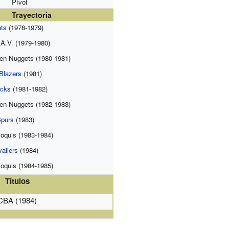
Pívot
Trayectoria
ts
(1978-1979)
A.V. (1979-1980)
en Nuggets (1980-1981)
 Blazers
(1981)
ucks
(1981-1982)
en Nuggets (1982-1983)
Spurs
(1983)
oquis (1983-1984)
aliers
(1984)
oquis (1984-1985)
Títulos
CBA (1984)