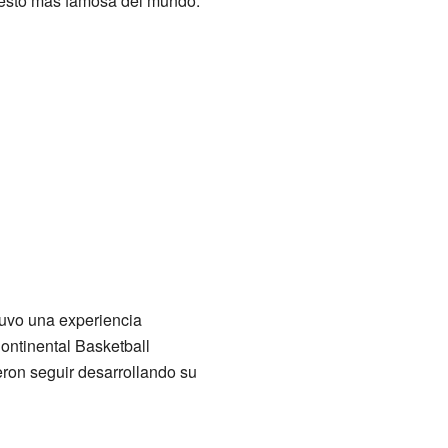
ncesto más famosa del mundo.
Tuvo una experiencia
ontinental Basketball
eron seguir desarrollando su