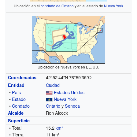
Ubicación en el
condado de Ontario
y en el estado de
Nueva York
Ubicación de Nueva York en EE. UU.
42°52′44″N
76°59′35″O
Coordenadas
Ciudad
Entidad
•
País
Estados Unidos
•
Estado
Nueva York
•
Condado
Ontario
y
Seneca
Ron Alcock
Alcalde
Superficie
• Total
15.2
km²
• Tierra
11 km²