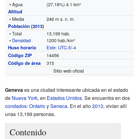
• Agua
(27.18%) 4.1 km²
Altitud
• Media
246 m s. n. m.
Población
(
2013
)
• Total
13,199 hab.
•
Densidad
1200 hab./km²
Este
:
UTC-5
/
-4
Huso horario
14456
Código ZIP
315
Código de área
Sitio web oficial
Geneva
es una ciudad interesante ubicada en el estado
de
Nueva York
, en
Estados Unidos
. Se encuentra en dos
condados
:
Ontario
y
Seneca
. En el año
2013
, vivían allí
unas 13,199 personas.
Contenido