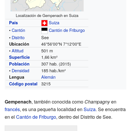
Localización de Gempenach en Suiza
Suiza
País
•
Cantón
Cantón de Friburgo
•
Distrito
See
Ubicación
46°56′00″N
7°12′00″E
•
Altitud
501 m
1,66 km²
Superficie
307 hab.
Población
(2015)
•
Densidad
185 hab./km²
Alemán
Lengua
3215
Código postal
Gempenach
, también conocida como
Champagny
en
francés
, es una pequeña localidad en
Suiza
. Se encuentra
en el
Cantón de Friburgo
, dentro del Distrito de See.