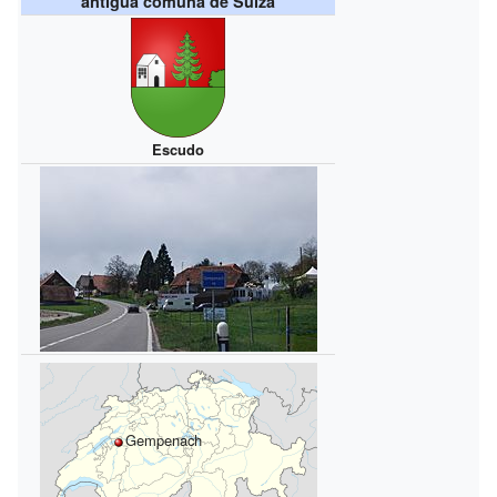
antigua comuna de Suiza
Escudo
Gempenach