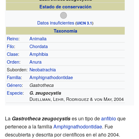
Estado de conservación
Datos insuficientes
(
UICN 3.1
)
Taxonomía
Reino
:
Animalia
Filo
:
Chordata
Clase
:
Amphibia
Orden
:
Anura
Suborden:
Neobatrachia
Familia
:
Amphignathodontidae
Género
:
Gastrotheca
Especie
:
G. zeugocystis
Duellman, Lehr, Rodriguez & von May, 2004
La
Gastrotheca zeugocystis
es un tipo de
anfibio
que
pertenece a la familia
Amphignathodontidae
. Fue
descubierta y descrita por científicos en el año 2004.