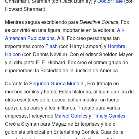
Christman), Starman (con Jack Burnley) y
Doctor Fate
(con
Howard Sherman).
Mientras seguía escribiendo para
Detective Comics
, Fox
se convirtió en una figura importante en la editorial
All-
American Publications
. Allí, Fox creó personajes tan
importantes como
Flash
(con Harry Lampert) y
Hombre
Halcón
(con Dennis Neville). Con el editor Sheldon Mayer
y el dibujante E. E. Hibbard, Fox creó el primer grupo de
superhéroes: la Sociedad de la Justicia de América.
Durante la
Segunda Guerra Mundial
, Fox trabajó en
muchos cómics y libros. Estas historias, al igual que las de
otros escritores de la época, solían mostrar un fuerte
apoyo a su país y a los militares. Trabajó para varias
empresas, incluyendo
Marvel Comics
y
Timely Comics
.
Creó a Skyman para Magazine Enterprises y fue el
guionista principal en Entertaining Comics. Cuando la