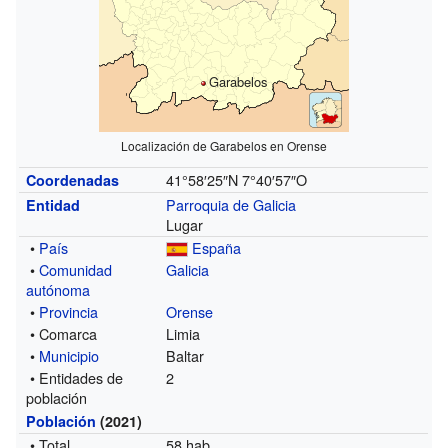
Garabelos
Localización de Garabelos en Orense
41°58′25″N
7°40′57″O
Coordenadas
Parroquia de Galicia
Entidad
Lugar
•
País
España
•
Comunidad
Galicia
autónoma
•
Provincia
Orense
• Comarca
Limia
•
Municipio
Baltar
• Entidades de
2
población
Población
(2021)
• Total
58 hab.