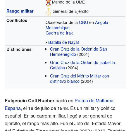
Mando de la UME
Rango militar
General de Ejército
Conflictos
Observador de la
ONU
en
Angola
Mozambique
Guerra de Irak
•
Batalla de Nayaf
Gran Cruz de la Orden de San
Distinciones
Hermenegildo
(2001)
Gran Cruz de la Orden de Isabel la
Católica
(2004)
Gran Cruz del Mérito Militar con
distintivo blanco
(2004)
Fulgencio Coll Bucher
nació en
Palma de Mallorca
,
España
, el 18 de julio de 1948. Es un militar y político
español. En su carrera militar, llegó a ser general de
ejército, el rango más alto. Fue el Jefe del Estado Mayor
del Ejército de Tierra entre los años 2008 y 2012. También