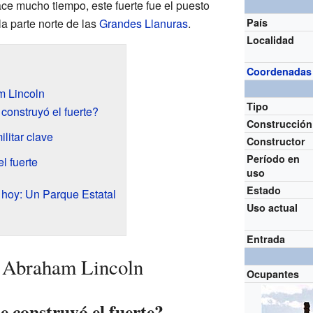
e mucho tiempo, este fuerte fue el puesto
la parte norte de las
Grandes Llanuras
.
País
Localidad
Coordenadas
m Lincoln
Tipo
construyó el fuerte?
Construcción
litar clave
Constructor
Período en
el fuerte
uso
Estado
 hoy: Un Parque Estatal
Uso actual
Entrada
e Abraham Lincoln
Ocupantes
e construyó el fuerte?