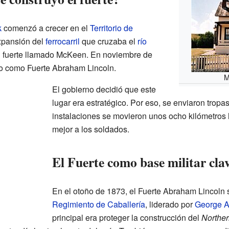
k
comenzó a crecer en el
Territorio de
expansión del
ferrocarril
que cruzaba el
río
n fuerte llamado McKeen. En noviembre de
o como Fuerte Abraham Lincoln.
M
El gobierno decidió que este
lugar era estratégico. Por eso, se enviaron tropas
instalaciones se movieron unos ocho kilómetros 
mejor a los soldados.
El Fuerte como base militar cla
En el otoño de 1873, el Fuerte Abraham Lincoln s
Regimiento de Caballería
, liderado por
George A
principal era proteger la construcción del
Norther