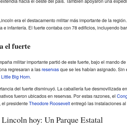
 extendía hacia el oeste del país. También apoyaron una expedi
incoln era el destacamento militar más importante de la regió
 e infantería. El fuerte contaba con 78 edificios, incluyendo ba
a el fuerte
mpaña militar importante partió de este fuerte, bajo el mando 
zona regresaran a las
reservas
que se les habían asignado. Sin
 Little Big Horn
.
rtancia del fuerte disminuyó. La caballería fue desmovilizada en
nativos fueron ubicados en reservas. Por estas razones, el
Cong
 el presidente
Theodore Roosevelt
entregó las instalaciones al
Lincoln hoy: Un Parque Estatal