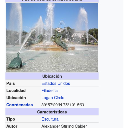
Ubicación
Estados Unidos
País
Filadelfia
Localidad
Logan Circle
Ubicación
39°57′29″N
75°10′15″O
Coordenadas
Características
Escultura
Tipo
Alexander Stirling Calder
Autor