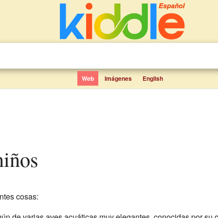
Web
Imágenes
English
niños
entes cosas:
ún de varias aves acuáticas muy elegantes, conocidas por su c