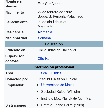
Nombre en
Fritz Straßmann
alemán
22 de febrero de 1902
Nacimiento
Boppard, Renania-Palatinado
22 de abril de 1980
Fallecimiento
Maguncia
Alemania
Residencia
alemana
Nacionalidad
Educación
Universidad de Hannover
Educado en
Supervisor
Otto Hahn
doctoral
Información profesional
Física
,
Química
Área
Descubrir la fisión nuclear
Conocido por
Universidad de Mainz
Empleador
Sociedad Kaiser Wilhelm
Instituto Max Planck de Química
Premio Enrico Fermi
(1966)
Distinciones