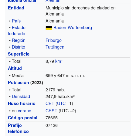
Municipio sin derechos de ciudad en
Entidad
Alemania
•
País
Alemania
•
Estado
Baden-Wurtemberg
federado
•
Región
Friburgo
•
Distrito
Tuttlingen
Superficie
• Total
8,79
km²
Altitud
• Media
659 y 647 m s. n. m.
Población
(2023)
• Total
2179 hab.
•
Densidad
247,9 hab./km²
CET
(
UTC
+1)
Huso horario
• en
verano
CEST
(UTC +2)
78665
Código postal
07426
Prefijo
telefónico