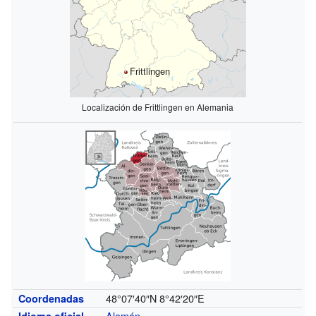
Frittlingen
Localización de Frittlingen en Alemania
48°07′40″N
8°42′20″E
Coordenadas
Alemán
Idioma oficial