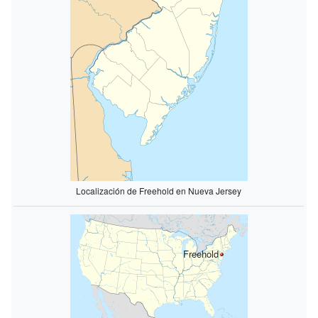
Localización de Freehold en Nueva Jersey
Freehold