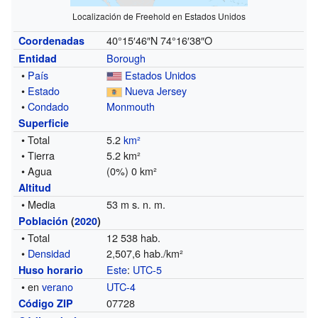
Localización de Freehold en Estados Unidos
40°15′46″N
74°16′38″O
Coordenadas
Borough
Entidad
•
País
Estados Unidos
•
Estado
Nueva Jersey
•
Condado
Monmouth
Superficie
• Total
5.2
km²
• Tierra
5.2 km²
• Agua
(0%) 0 km²
Altitud
• Media
53 m s. n. m.
Población
(
2020
)
• Total
12 538 hab.
•
Densidad
2,507,6 hab./km²
Este
:
UTC-5
Huso horario
• en
verano
UTC-4
07728
Código ZIP