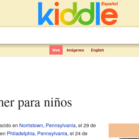
Web
Imágenes
English
her para niños
acido en
Norristown
,
Pennsylvania
, el 29 de
 en
Philadelphia
,
Pennsylvania
, el 24 de