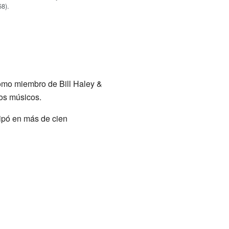
58).
como miembro de Bill Haley &
los músicos.
cipó en más de cien