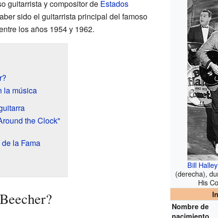
so guitarrista y compositor de
Estados
ber sido el guitarrista principal del famoso
entre los años 1954 y 1962.
r?
 la música
guitarra
Around the Clock"
 de la Fama
Bill Halley
(derecha), dur
His C
 Beecher?
I
Nombre de
nacimiento