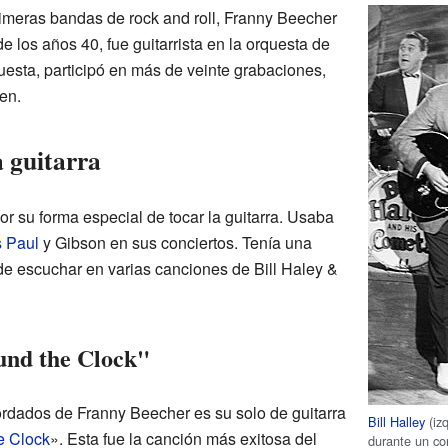
rimeras bandas de rock and roll, Franny Beecher
de los años 40, fue guitarrista en la orquesta de
uesta, participó en más de veinte grabaciones,
en.
a guitarra
r su forma especial de tocar la guitarra. Usaba
 Paul
y Gibson en sus conciertos. Tenía una
e escuchar en varias canciones de Bill Haley &
und the Clock"
dados de Franny Beecher es su solo de guitarra
Bill Halley
(iz
e Clock
». Esta fue la canción más exitosa del
durante un co