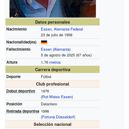
Datos personales
Nacimiento
Essen
,
Alemania Federal
23 de julio de 1958
Nacionalidad(es)
Fallecimiento
Essen
(
Alemania
)
5 de agosto de 2025 (67 años)
Altura
1,76
metros
Carrera deportiva
Deporte
Fútbol
Club profesional
Debut deportivo
1976
(
Rot-Weiss Essen
)
Posición
Delantero
Retirada deportiva
1996
(
Fortuna Düsseldorf
)
Selección nacional