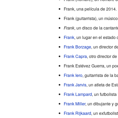
Frank, una película de 2014.
Frank (guitarrista), un músic
Frank
, un disco de la cantan
Frank
, un lugar en el estado
Frank Borzage
, un director 
Frank Capra
, otro director d
Frank Estévez Guerra, un po
Frank Iero
, guitarrista de l
Frank Jarvis
, un atleta de Es
Frank Lampard
, un futbolista
Frank Miller
, un dibujante y g
Frank Rijkaard
, un exfutboli