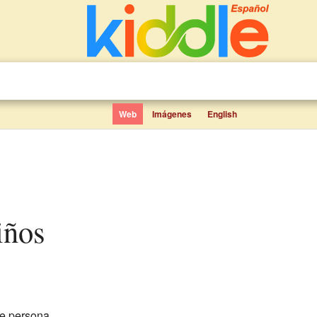
Web
Imágenes
English
iños
e persona.