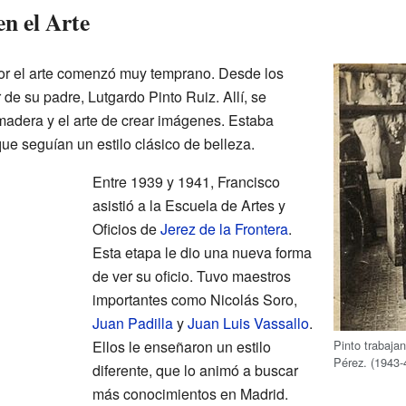
n el Arte
por el arte comenzó muy temprano. Desde los
 de su padre, Lutgardo Pinto Ruiz. Allí, se
a madera y el arte de crear imágenes. Estaba
ue seguían un estilo clásico de belleza.
Entre 1939 y 1941, Francisco
asistió a la Escuela de Artes y
Oficios de
Jerez de la Frontera
.
Esta etapa le dio una nueva forma
de ver su oficio. Tuvo maestros
importantes como Nicolás Soro,
Juan Padilla
y
Juan Luis Vassallo
.
Pinto trabaja
Ellos le enseñaron un estilo
Pérez. (1943
diferente, que lo animó a buscar
más conocimientos en Madrid.