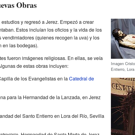
uevas Obras
 estudios y regresó a Jerez. Empezó a crear
aban. Estos incluían los oficios y la vida de los
s vendimiadores (quienes recogen la uva) y los
n en las bodegas).
es fueron imágenes religiosas. En ellas, se veía
Imagen Crist
Algunas de estas obras incluyen:
Entierro, Lora
Capilla de los Evangelistas en la
Catedral de
na para la Hermandad de la Lanzada, en Jerez
andad del Santo Entierro en Lora del Río, Sevilla
Patrocinio, Hermandad de Santa Marta de Jerez