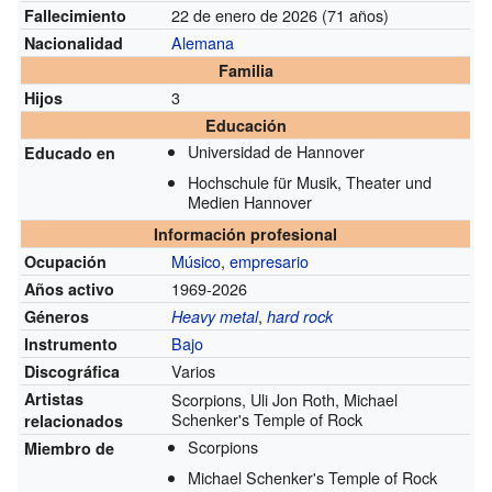
22 de enero de 2026 (71 años)
Fallecimiento
Alemana
Nacionalidad
Familia
3
Hijos
Educación
Universidad de Hannover
Educado en
Hochschule für Musik, Theater und
Medien Hannover
Información profesional
Músico
,
empresario
Ocupación
1969-2026
Años activo
,
Géneros
Heavy metal
hard rock
Bajo
Instrumento
Varios
Discográfica
Artistas
Scorpions, Uli Jon Roth, Michael
Schenker's Temple of Rock
relacionados
Scorpions
Miembro de
Michael Schenker's Temple of Rock