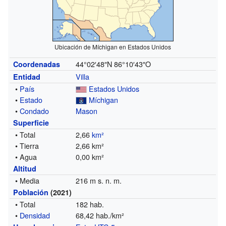
Ubicación de Míchigan en Estados Unidos
44°02′48″N
86°10′43″O
Coordenadas
Villa
Entidad
•
País
Estados Unidos
•
Estado
Míchigan
•
Condado
Mason
Superficie
• Total
2,66
km²
• Tierra
2,66 km²
• Agua
0,00 km²
Altitud
• Media
216 m s. n. m.
Población
(2021)
• Total
182 hab.
•
Densidad
68,42 hab./km²