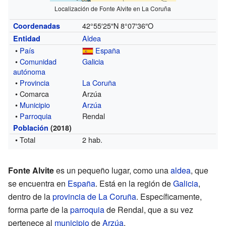
Localización de Fonte Alvite en La Coruña
42°55′25″N
8°07′36″O
Coordenadas
Aldea
Entidad
•
País
España
•
Comunidad
Galicia
autónoma
•
Provincia
La Coruña
• Comarca
Arzúa
•
Municipio
Arzúa
•
Parroquia
Rendal
Población
(2018)
• Total
2 hab.
Fonte Alvite
es un pequeño lugar, como una
aldea
, que
se encuentra en
España
. Está en la región de
Galicia
,
dentro de la
provincia de La Coruña
. Específicamente,
forma parte de la
parroquia
de Rendal, que a su vez
pertenece al
municipio
de
Arzúa
.