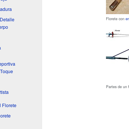
ñadura
Florete con
e
 Detalle
erpo
a
eportiva
 Toque
Partes de un f
tista
 Florete
orete