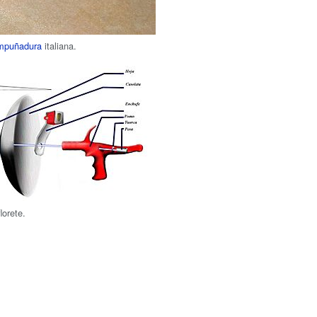
mpuñadura
italiana.
lorete.