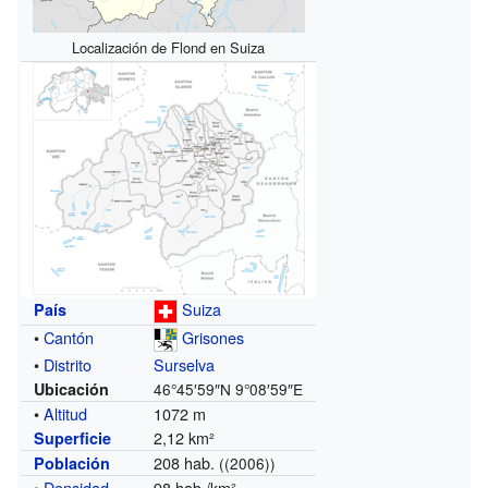
Localización de Flond en Suiza
Suiza
País
•
Cantón
Grisones
•
Distrito
Surselva
Ubicación
46°45′59″N
9°08′59″E
•
Altitud
1072 m
2,12 km²
Superficie
208 hab.
Población
((2006))
•
Densidad
98 hab./km²