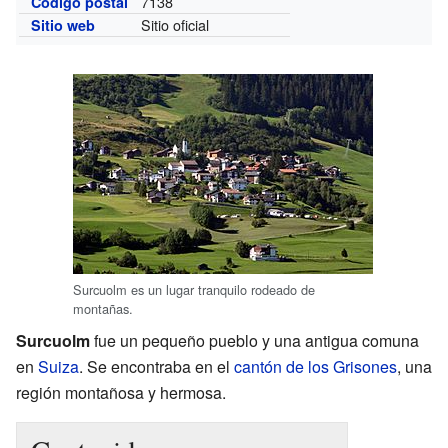
7138
Código postal
Sitio oficial
Sitio web
Surcuolm es un lugar tranquilo rodeado de
montañas.
Surcuolm
fue un pequeño pueblo y una antigua comuna
en
Suiza
. Se encontraba en el
cantón de los Grisones
, una
región montañosa y hermosa.