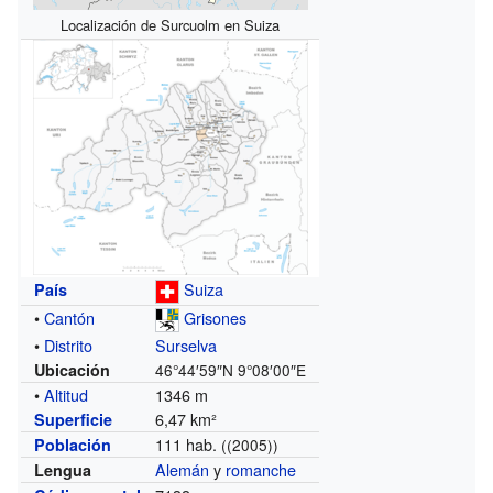
Localización de Surcuolm en Suiza
Suiza
País
•
Cantón
Grisones
•
Distrito
Surselva
Ubicación
46°44′59″N
9°08′00″E
•
Altitud
1346 m
6,47 km²
Superficie
111 hab.
Población
((2005))
Alemán
y
romanche
Lengua