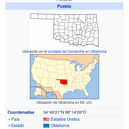
Pueblo
Ubicación en el
condado de Comanche
en
Oklahoma
Ubicación de Oklahoma en EE. UU.
34°49′21″N
98°14′26″O
Coordenadas
•
País
Estados Unidos
•
Estado
Oklahoma