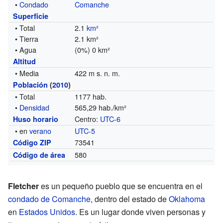
•
Condado
Comanche
Superficie
• Total
2.1
km²
• Tierra
2.1 km²
• Agua
(0%) 0 km²
Altitud
• Media
422 m s. n. m.
Población
(
2010
)
• Total
1177 hab.
•
Densidad
565,29 hab./km²
Centro:
UTC-6
Huso horario
• en
verano
UTC-5
73541
Código ZIP
580
Código de área
Fletcher
es un pequeño pueblo que se encuentra en el
condado de Comanche
, dentro del estado de
Oklahoma
en
Estados Unidos
. Es un lugar donde viven personas y