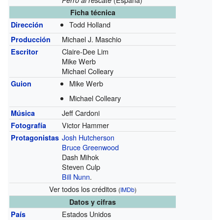
Ficha técnica
Todd Holland
Dirección
Michael J. Maschio
Producción
Claire-Dee Lim
Escritor
Mike Werb
Michael Colleary
Mike Werb
Guion
Michael Colleary
Jeff Cardoni
Música
Victor Hammer
Fotografía
Josh Hutcherson
Protagonistas
Bruce Greenwood
Dash Mihok
Steven Culp
Bill Nunn
.
Ver todos los créditos
(
IMDb
)
Datos y cifras
Estados Unidos
País