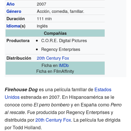
2007
Año
Acción, comedia, familiar.
Género
111 min
Duración
inglés
Idioma
(s)
Compañías
C.O.R.E. Digital Pictures
Productora
Regency Enterprises
20th Century Fox
Distribución
Ficha
en
IMDb
Ficha
en FilmAffinity
Firehouse Dog
es una película familiar de
Estados
Unidos
estrenada en 2007. En Hispanoamérica se le
conoce como
El perro bombero
y en España como
Perro
al rescate
. Fue producida por Regency Enterprises y
distribuida por
20th Century Fox
. La película fue dirigida
por Todd Holland.