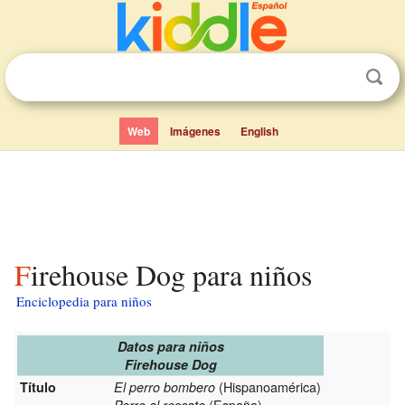
Web
Imágenes
English
Firehouse Dog para niños
Enciclopedia para niños
Datos para niños
Firehouse Dog
(Hispanoamérica)
Título
El perro bombero
(España)
Perro al rescate